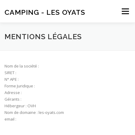
Aller
au
CAMPING - LES OYATS
Menu
contenu
FAIRE UNE RESERVATION
LOCALISATION
MENTIONS LÉGALES
Nom de la société :
SIRET :
N° APE :
Forme Juridique :
Adresse :
Gérants :
Hébergeur : OVH
Nom de domaine : les-oyats.com
email :